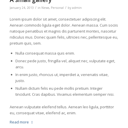
/
/
January 24, 2013
in
News
,
Personal
by
admin
Lorem ipsum dolor sit amet, consectetuer adipiscing elit.
Aenean commodo ligula eget dolor. Aenean massa. Cum sociis
natoque penatibus et magnis dis parturient montes, nascetur
ridiculus mus. Donec quam felis, ultricies nec, pellentesque eu,
pretium quis, sem.
Nulla consequat massa quis enim.
Donec pede justo, fringilla vel, aliquet nec, vulputate eget,
arcu.
In enim justo, rhoncus ut, imperdiet a, venenatis vitae,
justo.
Nullam dictum felis eu pede mollis pretium. Integer
tincidunt. Cras dapibus. Vivamus elementum semper nisi.
Aenean vulputate eleifend tellus. Aenean leo ligula, porttitor
eu, consequat vitae, eleifend ac, enim.
Read more