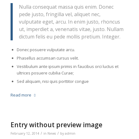
Nulla consequat massa quis enim. Donec
pede justo, fringilla vel, aliquet nec,
vulputate eget, arcu. In enim justo, rhoncus
ut, imperdiet a, venenatis vitae, justo. Nullam
dictum felis eu pede mollis pretium. Integer.
Donec posuere vulputate arcu.
Phasellus accumsan cursus velit.
Vestibulum ante ipsum primis in faucibus orci luctus et
ultrices posuere cubilia Curae;
Sed aliquam, nisi quis porttitor congue
Read more
Entry without preview image
/
/
February 12, 2014
in
News
by
admin