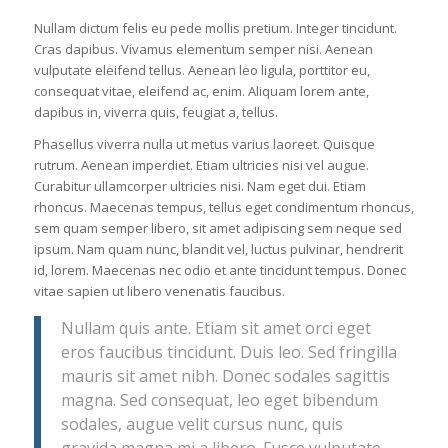
Nullam dictum felis eu pede mollis pretium. Integer tincidunt.
Cras dapibus. Vivamus elementum semper nisi. Aenean
vulputate eleifend tellus. Aenean leo ligula, porttitor eu,
consequat vitae, eleifend ac, enim. Aliquam lorem ante,
dapibus in, viverra quis, feugiat a, tellus.
Phasellus viverra nulla ut metus varius laoreet. Quisque
rutrum. Aenean imperdiet. Etiam ultricies nisi vel augue.
Curabitur ullamcorper ultricies nisi. Nam eget dui. Etiam
rhoncus. Maecenas tempus, tellus eget condimentum rhoncus,
sem quam semper libero, sit amet adipiscing sem neque sed
ipsum. Nam quam nunc, blandit vel, luctus pulvinar, hendrerit
id, lorem. Maecenas nec odio et ante tincidunt tempus. Donec
vitae sapien ut libero venenatis faucibus.
Nullam quis ante. Etiam sit amet orci eget
eros faucibus tincidunt. Duis leo. Sed fringilla
mauris sit amet nibh. Donec sodales sagittis
magna. Sed consequat, leo eget bibendum
sodales, augue velit cursus nunc, quis
gravida magna mi a libero. Fusce vulputate